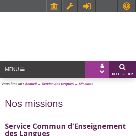
Faculté de Médecine et de Maïeutique Lyon Sud - Charles Mérieux
UFR STAPS (Sciences et Techniques des Activités Physiques et Sportives)
MENU
Vous êtes ici :
Accueil
→
Service des langues
→
Missions
Nos missions
Service Commun d'Enseignement
des Langues